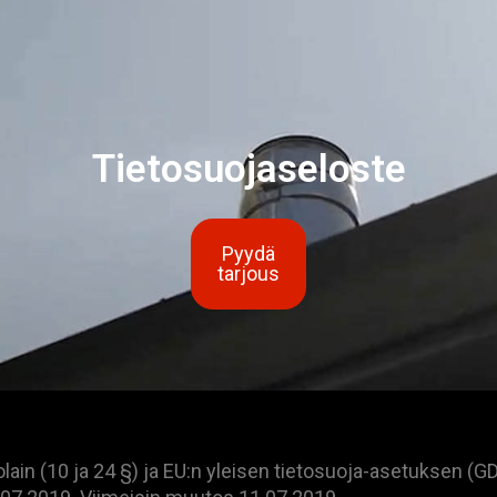
Tietosuojaseloste
Pyydä
tarjous
lain (10 ja 24 §) ja EU:n yleisen tietosuoja-asetuksen (G