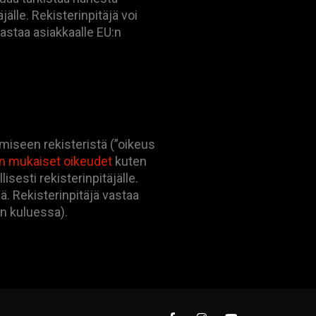
äjälle. Rekisterinpitäjä voi
astaa asiakkaalle EU:n
amiseen rekisteristä (”oikeus
en mukaiset oikeudet
kuten
isesti rekisterinpitäjälle.
ä. Rekisterinpitäjä vastaa
n kuluessa).