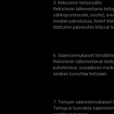
5. Rekisterin tietosisältö
Rekisteriin tallennettavia tiet
sähköpostiosoite, osoite), www
median palveluissa, tiedot til
tilattuihin palveluihin liittyvät t
6. Säännönmukaiset tietoläht
Rekisteriin tallennettavat tie
puhelimitse, sosiaalisen media
asiakas luovuttaa tietojaan.
7. Tietojen säännönmukaiset lu
Tietoja ei luovuteta säännönmuk