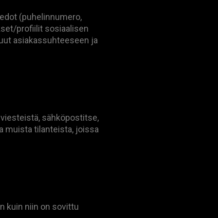
tiedot (puhelinnumero,
t/profiilit sosiaalisen
 muut asiakassuhteeseen ja
viesteistä, sähköpostitse,
muista tilanteista, joissa
n kuin niin on sovittu