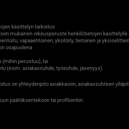
ojen käsittelyn tarkoitus
ksen mukainen oikeusperuste henkilötietojen käsittelylle
oitu, vapaaehtoinen, yksilöity, tietoinen ja yksiselittei
 on osapuolena
 (mihin perustuu), tai
 etu (esim. asiakassuhde, työsuhde, jäsenyys).
oitus on yhteydenpito asiakkaisiin, asiakassuhteen ylläpit
tuun päätöksentekoon tai profilointiin.