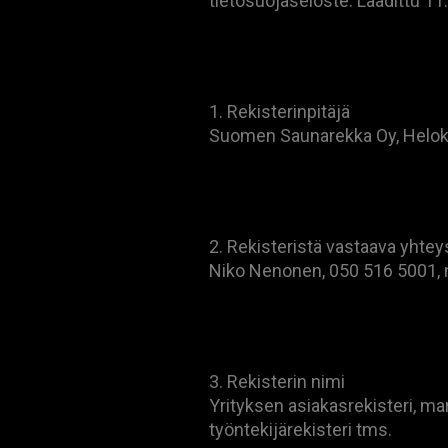
tietosuojaseloste. Laadittu 1
1. Rekisterinpitäjä
Suomen Saunarekka Oy, Heloka
2. Rekisteristä vastaava yhtey
Niko Nenonen, 050 516 5001,
3. Rekisterin nimi
Yrityksen asiakasrekisteri, mar
työntekijärekisteri tms.