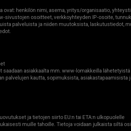
oja ovat: henkilön nimi, asema, yritys/organisaatio, yhteys
-sivustojen osoitteet, verkkoyhteyden IP-osoite, tunnukse
atuista palveluista ja niiden muutoksista, laskutustiedot,
iedot.
eet
dot saadaan asiakkaalta mm. www-lomakkeilla lähetetyistä 
n palvelujen kautta, sopimuksista, asiakastapaamisista ja 
ovutukset ja tietojen siirto EU:n tai ETA:n ulkopuolelle
aisesti muille tahoille. Tietoja voidaan julkaista siltä osi