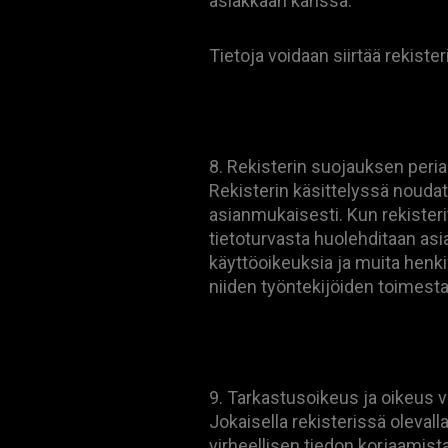
asiakkaan kanssa.
Tietoja voidaan siirtää rekiste
8. Rekisterin suojauksen peria
Rekisterin käsittelyssä noudate
asianmukaisesti. Kun rekisteriti
tietoturvasta huolehditaan asia
käyttöoikeuksia ja muita henkilö
niiden työntekijöiden toimesta
9. Tarkastusoikeus ja oikeus v
Jokaisella rekisterissä olevalla
virheellisen tiedon korjaamista