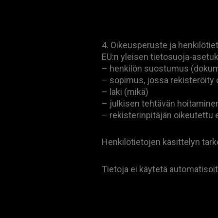
4. Oikeusperuste ja henkilötiet
EU:n yleisen tietosuoja-asetu
– henkilön suostumus (dokument
– sopimus, jossa rekisteröity
– laki (mikä)
– julkisen tehtävän hoitaminen
– rekisterinpitäjän oikeutettu
Henkilötietojen käsittelyn tark
Tietoja ei käytetä automatisoi