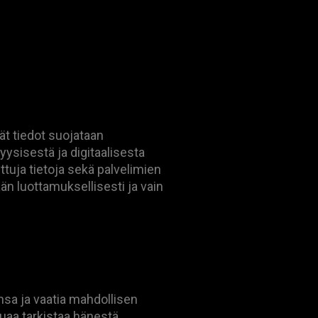
vät tiedot suojataan
fyysisestä ja digitaalisesta
ettuja tietoja sekä palvelimien
ään luottamuksellisesti ja vain
onsa ja vaatia mahdollisen
luaa tarkistaa hänestä