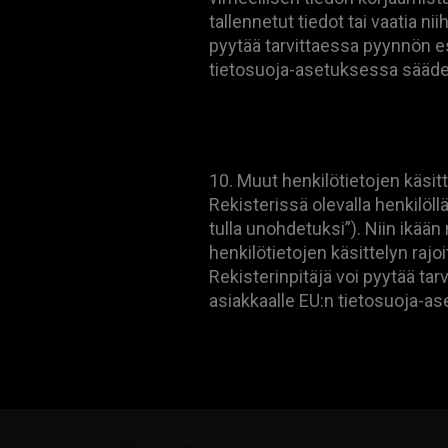
tallennetut tiedot tai vaatia nii
pyytää tarvittaessa pyynnön es
tietosuoja-asetuksessa sääde
10. Muut henkilötietojen käsitt
Rekisterissä olevalla henkilöl
tulla unohdetuksi”). Niin ikään
henkilötietojen käsittelyn rajoi
Rekisterinpitäjä voi pyytää ta
asiakkaalle EU:n tietosuoja-a