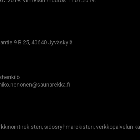
1.07.2019. Viimeisin muutos 11.07.2019.
ntie 9 B 25, 40640 Jyväskylä
shenkilö
 niko.nenonen@saunarekka.fi
kkinointirekisteri, sidosryhmärekisteri, verkkopalvelun käy