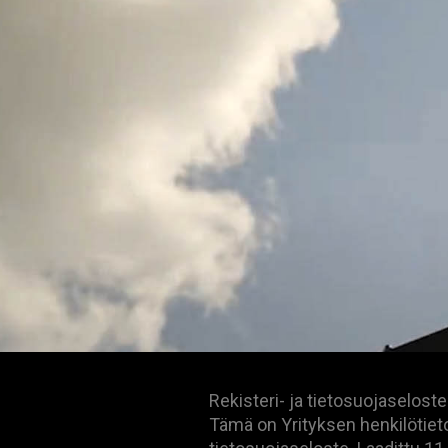
Rekisteri- ja tietosuojaseloste
Tämä on Yrityksen henkilötieto