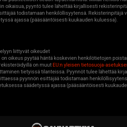
hin oikaisua, pyyntö tulee lähettää kirjallisesti rekisterinpit
ittäjää todistamaan henkilöllisyytensä. Rekisterinpitäjä v
tyssä ajassa (pääsääntöisesti kuukauden kuluessa).
elyyn liittyvät oikeudet
lä on oikeus pyytää häntä koskevien henkilötietojen poist
 rekisteröidyillä on muut
EU:n yleisen tietosuoja-asetuks
ttaminen tietyissä tilanteissa. Pyynnöt tulee lähettää kirjall
rvittaessa pyynnön esittäjää todistamaan henkilöllisyytens
setuksessa säädetyssä ajassa (pääsääntöisesti kuukaude