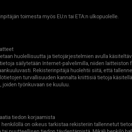
rinpitäjän toimesta myös EU:n tai ETA:n ulkopuolelle.
atteet
taan huolellisuutta ja tietojärjestelmien avulla käsiteltä
etoja säilytetään Internet-palvelimilla, niiden laitteiston 
ankuuluvasti. Rekisterinpitäjä huolehtii siitä, että tallenn
tietojen turvallisuuden kannalta kriittisiä tietoja käsitell
, joiden työnkuvaan se kuuluu.
aatia tiedon korjaamista
 henkilöllä on oikeus tarkistaa rekisteriin tallennetut tiet
 tai puutteellisen tiedon täydentämistä. Mikäli henkilö ha