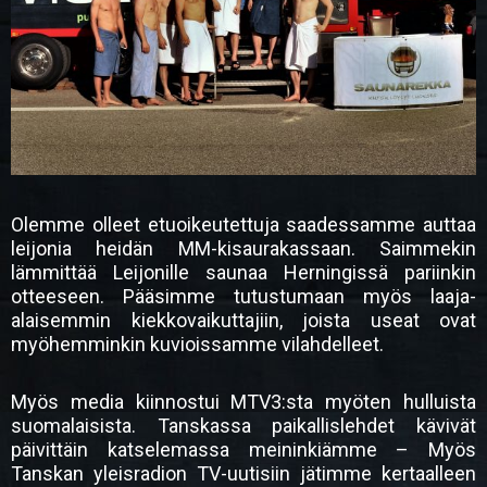
Olemme olleet etuoikeutettuja saadessamme auttaa
leijonia heidän MM-kisaurakassaan. Saimmekin
lämmittää Leijonille saunaa Herningissä pariinkin
otteeseen. Pääsimme tutustumaan myös laaja-
alaisemmin kiekkovaikuttajiin, joista useat ovat
myöhemminkin kuvioissamme vilahdelleet.
Myös media kiinnostui MTV3:sta myöten hulluista
suomalaisista. Tanskassa paikallislehdet kävivät
päivittäin katselemassa meininkiämme – Myös
Tanskan yleisradion TV-uutisiin jätimme kertaalleen