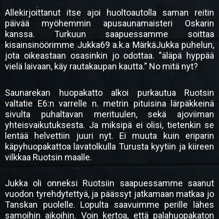
Allekirjoittanut itse ajoi huoltoautolla saman reitin
päivää myöhemmin apusaunamaisteri Oskarin
kanssa. Turkuun saapuessamme soittaa
kisainsinöörimme Jukka69 a.k.a MärkäJukka puhelun,
jota oikeastaan osasinkin jo odottaa. ”äläpä hyppää
vielä laivaan, käy rautakaupan kautta.” No mitä nyt?
Saunarekan huopakatto alkoi purkautua Ruotsin
valtatie E6:n varrelle n. metrin pituisina lärpäkkeinä
sivulta puhaltavan merituulen, sekä ajoviiman
yhteisvaikutuksesta. Ja miksipä ei olisi, tietenkin se
lentää helvettiin juuri nyt. Ei muuta kuin eriparin
käpyhuopakattoa lavatolkulla Turusta kyytiin ja kiireen
vilkkaa Ruotsin maalle.
Jukka oli onneksi Ruotsiin saapuessamme saanut
vuodon tyrehdytettyä, ja päässyt jatkamaan matkaa jo
Tanskan puolelle. Lopulta saavuimme perille lähes
samoihin aikoihin. Voin kertoa, että palahuopakaton