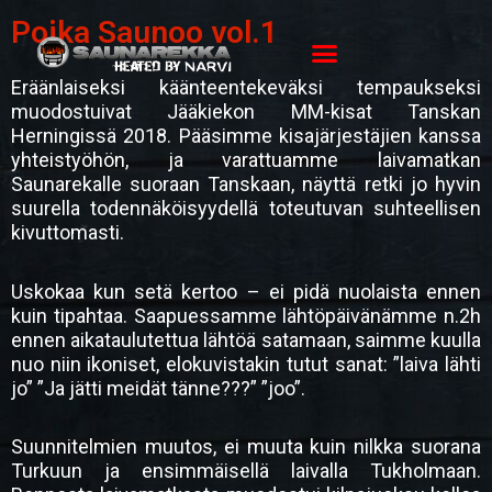
Siirry
Poika Saunoo vol.1
sisältöön
Eräänlaiseksi käänteentekeväksi tempaukseksi
muodostuivat Jääkiekon MM-kisat Tanskan
Herningissä 2018. Pääsimme kisajärjestäjien kanssa
yhteistyöhön, ja varattuamme laivamatkan
Saunarekalle suoraan Tanskaan, näyttä retki jo hyvin
suurella todennäköisyydellä toteutuvan suhteellisen
kivuttomasti.
Uskokaa kun setä kertoo – ei pidä nuolaista ennen
kuin tipahtaa. Saapuessamme lähtöpäivänämme n.2h
ennen aikataulutettua lähtöä satamaan, saimme kuulla
nuo niin ikoniset, elokuvistakin tutut sanat: ”laiva lähti
jo” ”Ja jätti meidät tänne???” ”joo”.
Suunnitelmien muutos, ei muuta kuin nilkka suorana
Turkuun ja ensimmäisellä laivalla Tukholmaan.